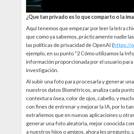
¿Que tan privado es lo que comparto o la im
Aquí tenemos que empezar por leer la letra chica
que como ya sabemos, prácticamente nadie las l
las políticas de privacidad de OpenAI (
https://
ejemplo, en su punto “2 Cómo utilizamos la Info
información proporcionada por el usuario para m
investigación.
Al subir una foto para procesarla y generar una 
nuestros datos Biométricos, analiza cada punto
contextura ósea, color de ojos, cabello, y much
con fines de entrenar y mejorar la IA, por lo 
extrañemos que en nuevas aplicaciones u otras 
generar una foto aleatoria, mejor conocida co
a nuestros hijos o amigos, ahora les pregunto, 