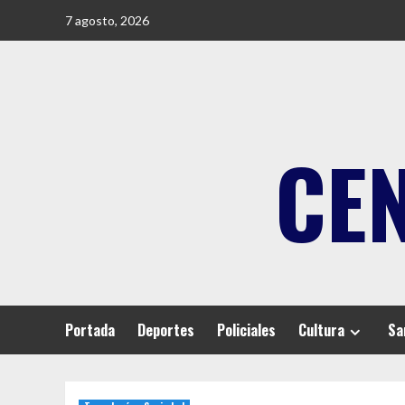
Saltar
7 agosto, 2026
al
contenido
CE
Portada
Deportes
Policiales
Cultura
Sa