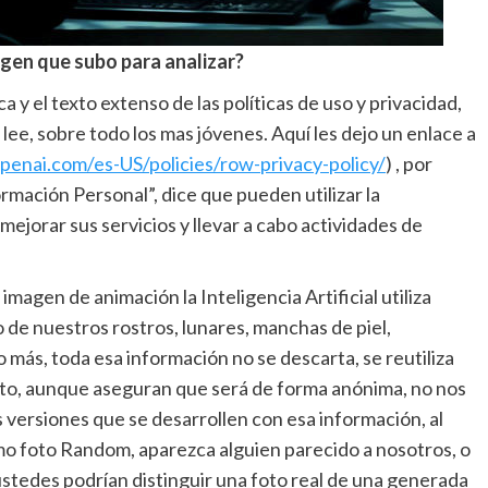
agen que subo para analizar?
 y el texto extenso de las políticas de uso y privacidad,
ee, sobre todo los mas jóvenes. Aquí les dejo un enlace a
openai.com/es-US/policies/row-privacy-policy/
) , por
rmación Personal”, dice que pueden utilizar la
ejorar sus servicios y llevar a cabo actividades de
imagen de animación la Inteligencia Artificial utiliza
 de nuestros rostros, lunares, manchas de piel,
o más, toda esa información no se descarta, se reutiliza
tanto, aunque aseguran que será de forma anónima, no nos
versiones que se desarrollen con esa información, al
mo foto Random, aparezca alguien parecido a nosotros, o
ustedes podrían distinguir una foto real de una generada