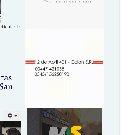
ticular la
stas
 San