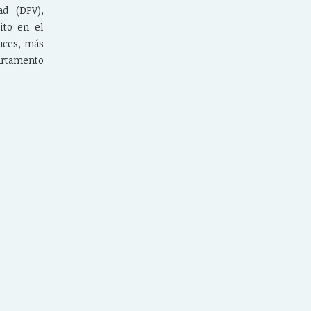
ad (DPV),
ito en el
uces, más
artamento