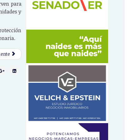
rven para
midades y
rotección
onaria.
iente