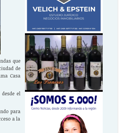
endas que
 ciudad de
rama Casa
 desde el
ando para
cceso a la